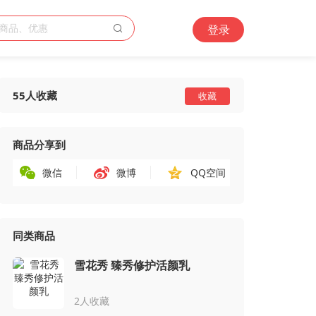
登录
55人收藏
收藏
商品分享到
微信
微博
QQ空间
同类商品
雪花秀 臻秀修护活颜乳
2人收藏