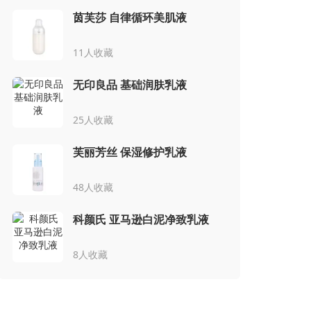
茵芙莎 自律循环美肌液
11人收藏
无印良品 基础润肤乳液
25人收藏
芙丽芳丝 保湿修护乳液
48人收藏
科颜氏 亚马逊白泥净致乳液
8人收藏