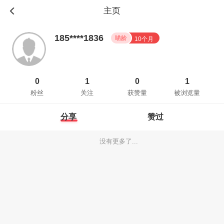
主页
185****1836
喵龄
10个月
0
1
0
1
粉丝
关注
获赞量
被浏览量
分享
赞过
没有更多了...