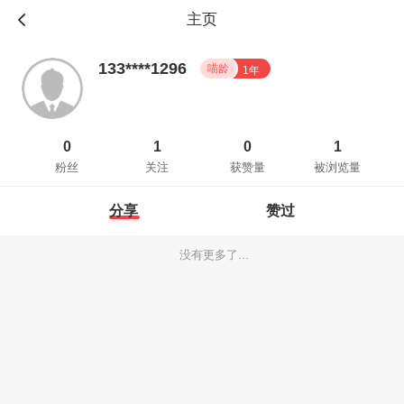
主页
133****1296
喵龄
1年
0
1
0
1
粉丝
关注
获赞量
被浏览量
分享
赞过
没有更多了...