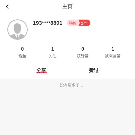
主页
193****8801
喵龄
2年
0
1
0
1
粉丝
关注
获赞量
被浏览量
分享
赞过
没有更多了...