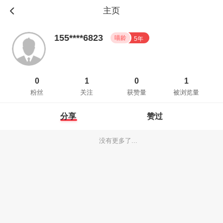
主页
155****6823
喵龄
5年
0
1
0
1
粉丝
关注
获赞量
被浏览量
分享
赞过
没有更多了...