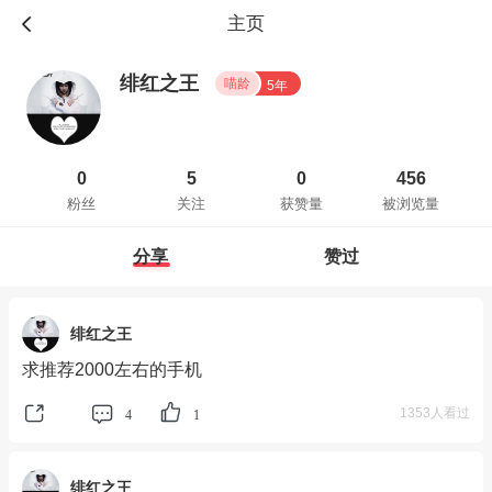
主页
绯红之王
喵龄
5年
0
5
0
456
粉丝
关注
获赞量
被浏览量
分享
赞过
绯红之王
求推荐2000左右的手机
1353人看过
4
1
绯红之王