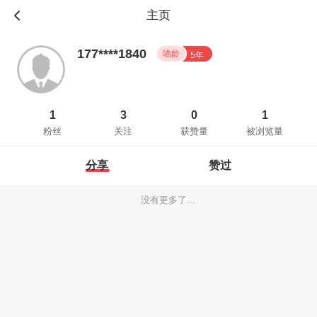
主页
177****1840
喵龄
5年
1
3
0
1
粉丝
关注
获赞量
被浏览量
分享
赞过
没有更多了...