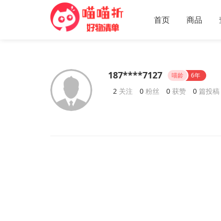
首页
商品
187****7127
喵龄
6年
2
关注
0
粉丝
0
获赞
0
篇投