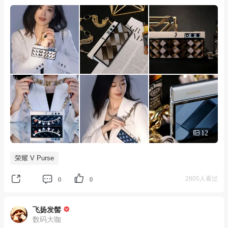
12
荣耀 V Purse
2805人看过
0
0
飞扬发髻
数码大咖