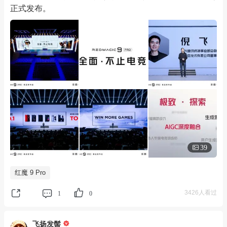
正式发布。
39
红魔 9 Pro
3426人看过
1
0
飞扬发髻