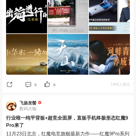
1495人看过
0
0
飞扬发髻
数码大咖
行业唯一纯平背板+超竞全面屏，直板手机终极形态红魔9
Pro来了
11月23日北京，红魔电竞旗舰最新力作——红魔9Pro系列