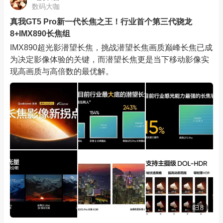
数码大咖
真我GT5 Pro新一代长焦之王！行业首个第三代骁龙
8+IMX890长焦组
IMX890超光影潜望长焦，挑战潜望长焦画质巅峰长焦已成
为决定影像体验的关键，而潜望长焦更是当下移动影像实
现高画质与高倍数的最优解。
8