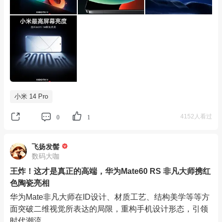
小米 14 Pro
4152人看过
0
1
飞扬发髻
数码大咖
王炸！这才是真正的高端，华为Mate60 RS 非凡大师携红
色陶瓷亮相
华为Mate非凡大师在ID设计、材质工艺、结构美学等等方
面突破二维视觉所表达的局限，重构手机设计形态，引领
时代潮流。