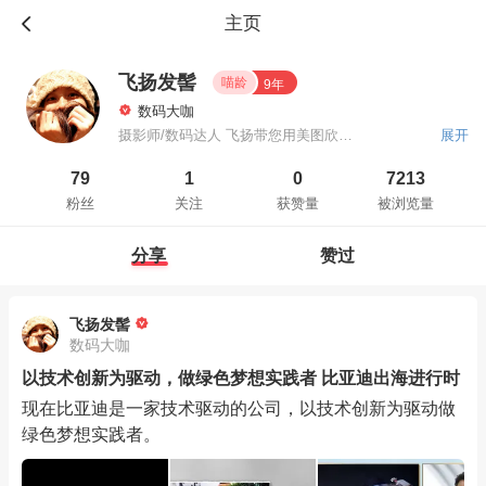
主页
飞扬发髻
喵龄
9年
数码大咖
摄影师/数码达人 飞扬带您用美图欣赏最新的数码产品，最热的智能周边。
展开
79
1
0
7213
粉丝
关注
获赞量
被浏览量
分享
赞过
飞扬发髻
数码大咖
以技术创新为驱动，做绿色梦想实践者 比亚迪出海进行时
现在比亚迪是一家技术驱动的公司，以技术创新为驱动做
绿色梦想实践者。