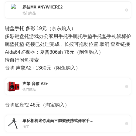
罗技MX ANYWHERE2
热门商品
键盘手托 多彩 19元（京东购入）
多彩键盘托游戏办公家用手托手腕托手垫手托垫手枕鼠标护
腕垫托垫 链接已处理完成，长按可拖动位置 取消 查看链接
Aida64监视器：夏普306sh 76元（闲鱼购入）
请自行闲鱼搜索
音响 声擎A2+ 1360元（闲鱼购入）
声擎 音箱 A2+
热门商品
音响底座*2 46元（淘宝购入）
单反相机迷你桌面三脚架便携式伸缩手持自拍视频摄影摄像灯支撑架
淘宝