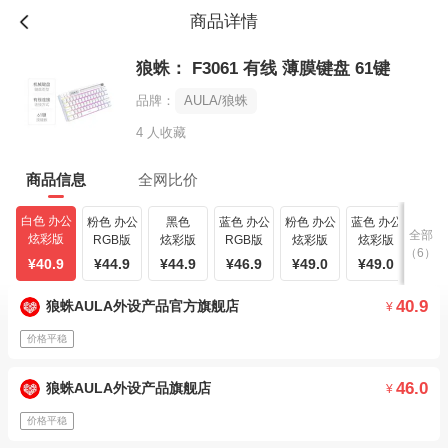
商品详情
狼蛛： F3061 有线 薄膜键盘 61键
品牌：
AULA/狼蛛
4 人收藏
商品信息
全网比价
白色 办公
粉色 办公
黑色
蓝色 办公
粉色 办公
蓝色 办公
全部
炫彩版
RGB版
炫彩版
RGB版
炫彩版
炫彩版
（6）
¥40.9
¥44.9
¥44.9
¥46.9
¥49.0
¥49.0
40.9
狼蛛AULA外设产品官方旗舰店
¥
价格平稳
46.0
狼蛛AULA外设产品旗舰店
¥
价格平稳