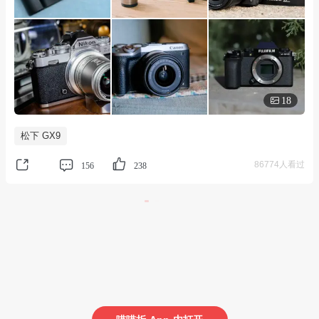
18
松下 GX9
86774人看过
156
238