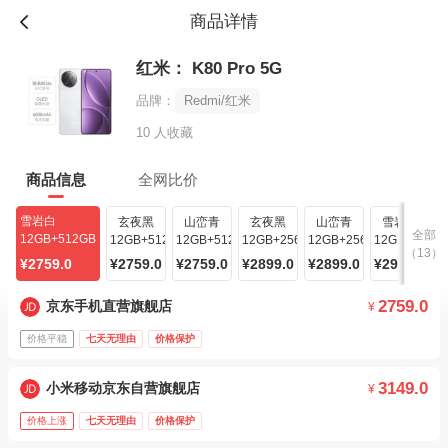
商品详情
红米： K80 Pro 5G
品牌：
Redmi/红米
10 人收藏
商品信息
全网比价
雪岩白
玄夜黑
山峦青
玄夜黑
山峦青
雪岩白
全部
12GB+512GB
12GB+512GB
12GB+512GB
12GB+256GB
12GB+256GB
12GB+256G
（13）
¥2759.0
¥2759.0
¥2759.0
¥2899.0
¥2899.0
¥2948.0
2759.0
京东手机直营旗舰店
¥
价格平稳
七天无理由
价格保护
3149.0
小米移动京东自营旗舰店
¥
价格上涨
七天无理由
价格保护